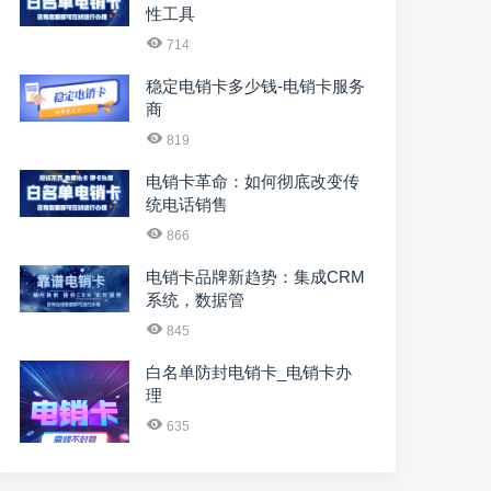
性工具
714
稳定电销卡多少钱-电销卡服务
商
819
电销卡革命：如何彻底改变传
统电话销售
866
电销卡品牌新趋势：集成CRM
系统，数据管
845
白名单防封电销卡_电销卡办
理
635